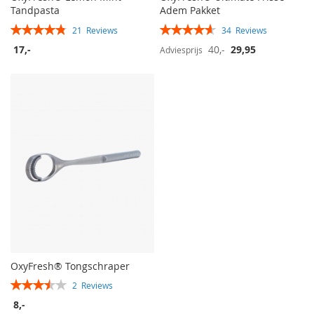
Tandpasta
Adem Pakket
Rating:
Rating:
21
Reviews
34
Reviews
96%
92%
Speciale
17,-
40,-
29,95
Adviesprijs
prijs
OxyFresh® Tongschraper
Rating:
2
Reviews
70%
8,-