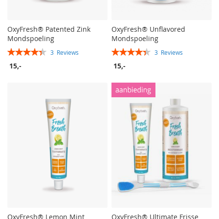
OxyFresh® Patented Zink
OxyFresh® Unflavored
Mondspoeling
Mondspoeling
Rating:
Rating:
3
Reviews
3
Reviews
87%
87%
15,-
15,-
OxyFresh® Lemon Mint
OxyFresh® Ultimate Frisse