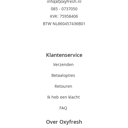
info(at)oxyfresh.nl
085 - 0737050
KVK: 75958406
BTW NL860457436B01
Klantenservice
Verzenden
Betaalopties
Retouren
Ik heb een klacht
FAQ
Over Oxyfresh