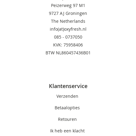
Peizerweg 97 M1
9727 AJ Groningen
The Netherlands
info(at)oxyfresh.nl
085 - 0737050
KVK: 75958406
BTW NL860457436B01
Klantenservice
Verzenden
Betaalopties
Retouren
Ik heb een klacht