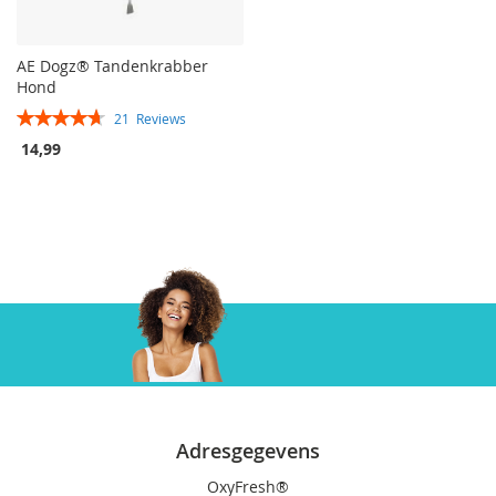
AE Dogz® Tandenkrabber
Hond
Rating:
21
Reviews
94%
14,99
Gratis verzenden
Vanaf 60 Euro
Adresgegevens
OxyFresh®