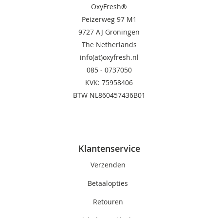
OxyFresh®
Peizerweg 97 M1
9727 AJ Groningen
The Netherlands
info(at)oxyfresh.nl
085 - 0737050
KVK: 75958406
BTW NL860457436B01
Klantenservice
Verzenden
Betaalopties
Retouren