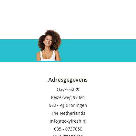
Gratis verzenden
Vanaf 60 Euro
Adresgegevens
OxyFresh®
Peizerweg 97 M1
9727 AJ Groningen
The Netherlands
info(at)oxyfresh.nl
085 - 0737050